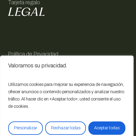
Tarjeta regalo
LEGAL
Política de Privacidad
Política de Cookies
Valoramos su privacidad.
Aviso Legal
Accesibilidad
Condiciones Grales. de Contratación
Utilizamos cookies para mejorar su experiencia de navegación,
ofrecer anuncios o contenido personalizados y analizar nuestro
tráfico. Al hacer clic en
«Aceptar todo»
, usted consiente el uso
SIGUENOS EN
de cookies.
NUESTRAS
REDES
Personalizar
Rechazar todas
Aceptar todas