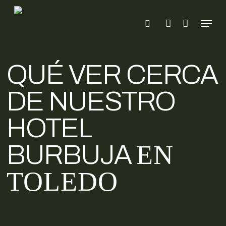
Skip
to
Menu
search
account
main
content
QUÉ VER CERCA
DE NUESTRO
HOTEL
EN
BURBUJA
TOLEDO